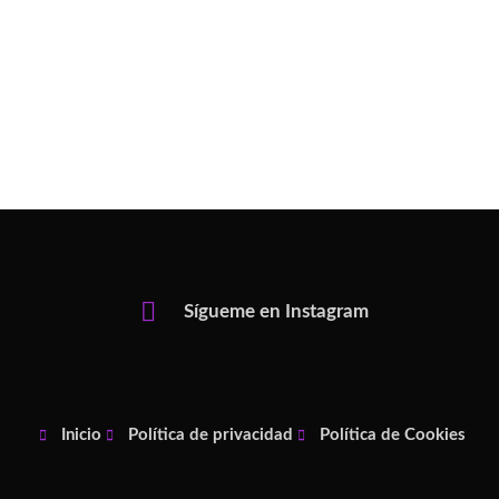
Sígueme en Instagram
Inicio
Política de privacidad
Política de Cookies
F
I
P