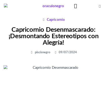
Ir
al
contenido
Significado Sueños
Capricornio
Capricornio Desenmascarado:
¡Desmontando Estereotipos con
Alegría!
piscisnegro
09/07/2024