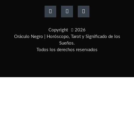
a
n
i
c
s
n
e
t
t
b
a
e
o
g
r
Copyright
2026
o
r
e
k
a
s
Oráculo Negro | Horóscopo, Tarot y Significado de los
-
m
t
Sueños.
f
-
Todos los derechos reservados
p