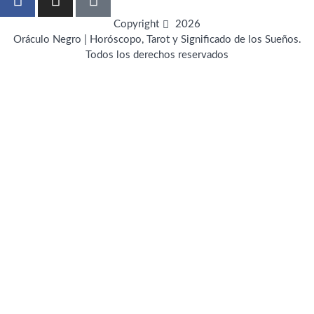
a
n
i
c
s
n
Copyright
2026
e
t
t
Oráculo Negro | Horóscopo, Tarot y Significado de los Sueños.
Todos los derechos reservados
b
a
e
o
g
r
o
r
e
k
a
s
-
m
t
f
-
p