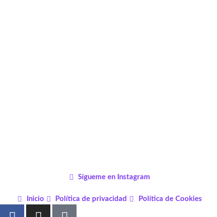
Sígueme en Instagram
Inicio
Política de privacidad
Política de Cookies
F
I
P