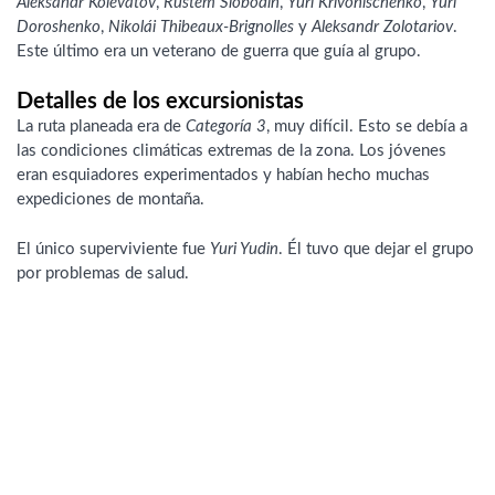
Aleksandr Kolevátov
,
Rustem Slobodín
,
Yuri Krivoníschenko
,
Yuri
Doroshenko
,
Nikolái Thibeaux-Brignolles
y
Aleksandr Zolotariov
.
Este último era un veterano de guerra que guía al grupo.
Detalles de los excursionistas
La ruta planeada era de
Categoría 3
, muy difícil. Esto se debía a
las condiciones climáticas extremas de la zona. Los jóvenes
eran esquiadores experimentados y habían hecho muchas
expediciones de montaña.
El único superviviente fue
Yuri Yudin
. Él tuvo que dejar el grupo
por problemas de salud.