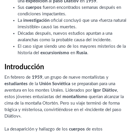
una
expedición
al
paso Diátlov
en
1959
.
Sus
cuerpos
fueron encontrados semanas después en
condiciones impactantes.
La
investigación
oficial concluyó que una «fuerza natural
irresistible» causó las muertes.
Décadas después, nuevos estudios apuntan a una
avalanchas como la probable causa del incidente.
El caso sigue siendo uno de los mayores misterios de la
historia del
excursionismo
en
Rusia
.
Introducción
En febrero de
1959
, un grupo de nueve montañistas y
estudiantes
de la
Unión Soviética
se preparaban para una
aventura en los montes Urales. Liderados por
Igor Diátlov
,
estos jóvenes entusiastas del
montañismo
querían alcanzar la
cima de la montaña Otortén. Pero su viaje terminó de forma
trágica y misteriosa, convirtiéndose en el «Incidente del paso
Diátlov».
La desaparición y hallazgo de los
cuerpos
de estos