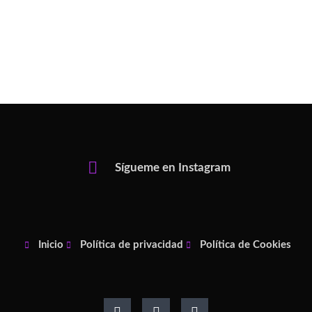
Sígueme en Instagram
Inicio
Política de privacidad
Política de Cookies
F
I
P
a
n
i
c
s
n