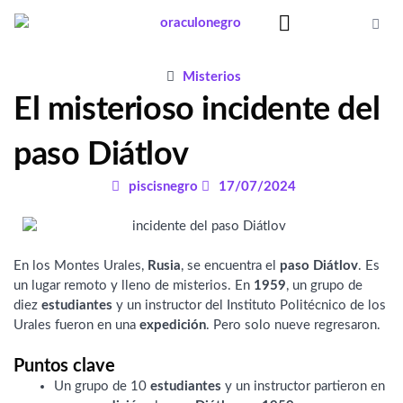
Ir
al
contenido
Significado Sueños
Misterios
El misterioso incidente del
paso Diátlov
piscisnegro
17/07/2024
En los Montes Urales,
Rusia
, se encuentra el
paso Diátlov
. Es
un lugar remoto y lleno de misterios. En
1959
, un grupo de
diez
estudiantes
y un instructor del Instituto Politécnico de los
Urales fueron en una
expedición
. Pero solo nueve regresaron.
Puntos clave
Un grupo de 10
estudiantes
y un instructor partieron en