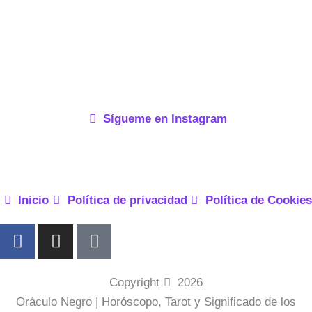
Sígueme en Instagram
Inicio
Política de privacidad
Política de Cookies
F
I
P
a
n
i
c
s
n
e
t
t
Copyright
2026
b
a
e
Oráculo Negro | Horóscopo, Tarot y Significado de los