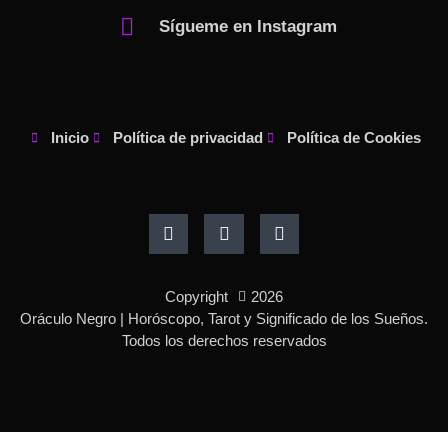
Sígueme en Instagram
Inicio
Política de privacidad
Política de Cookies
F
I
P
a
n
i
c
s
n
e
t
t
b
a
e
o
g
r
Copyright
2026
o
r
e
k
a
s
Oráculo Negro | Horóscopo, Tarot y Significado de los Sueños.
-
m
t
Todos los derechos reservados
f
-
p