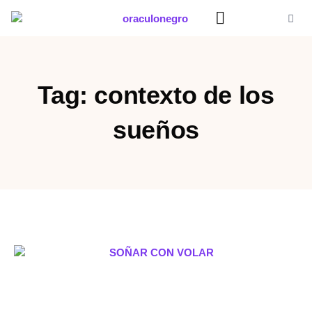
Ir
al
contenido
Significado Sueños
Tag: contexto de los
sueños