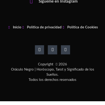
Sígueme en Instagram
Inicio
Política de privacidad
Política de Cookies
F
I
P
a
n
i
c
s
n
e
t
t
b
a
e
o
g
r
Copyright
2026
o
r
e
k
a
s
Oráculo Negro | Horóscopo, Tarot y Significado de los
-
m
t
Sueños.
f
-
Todos los derechos reservados
p