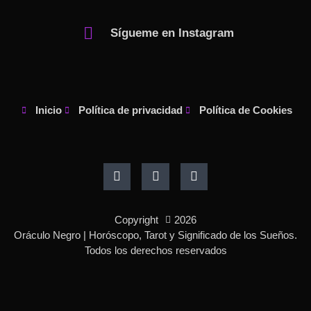
Sígueme en Instagram
Inicio
Política de privacidad
Política de Cookies
F
I
P
a
n
i
c
s
n
e
t
t
b
a
e
o
g
r
Copyright
2026
o
r
e
k
a
s
Oráculo Negro | Horóscopo, Tarot y Significado de los Sueños.
-
m
t
Todos los derechos reservados
f
-
p