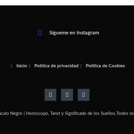
Sígueme en Instagram
Inicio
Política de privacidad
Política de Cookies
F
I
P
a
n
i
c
s
n
e
t
t
b
a
e
o
g
r
culo Negro | Horóscopo, Tarot y Significado de los Sueños.
Todos lo
o
r
e
k
a
s
-
m
t
f
-