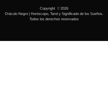
b
a
e
o
g
r
Copyright
2026
o
r
e
k
a
s
Oráculo Negro | Horóscopo, Tarot y Significado de los Sueños.
-
m
t
Todos los derechos reservados
f
-
p