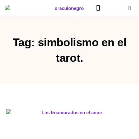
Ir
al
contenido
Significado Sueños
Tag: simbolismo en el
tarot.