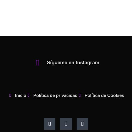
Sígueme en Instagram
Inicio
Política de privacidad
Política de Cookies
F
I
P
a
n
i
c
s
n
e
t
t