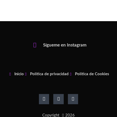
Sígueme en Instagram
Inicio
Política de privacidad
Política de Cookies
F
I
P
a
n
i
c
s
n
e
t
t
b
a
e
o
g
r
Copyright
2026
o
r
e