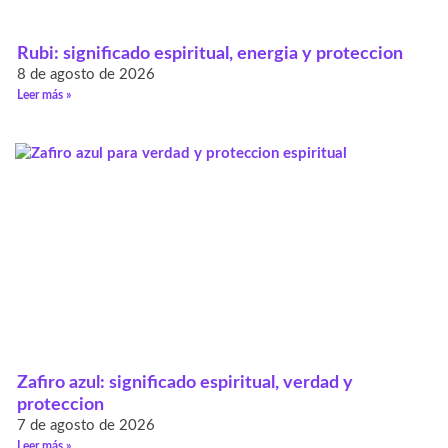
Rubi: significado espiritual, energia y proteccion
8 de agosto de 2026
Leer más »
Zafiro azul: significado espiritual, verdad y
proteccion
7 de agosto de 2026
Leer más »