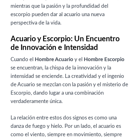
mientras que la pasión y la profundidad del
escorpio pueden dar al acuario una nueva
perspectiva de la vida.
Acuario y Escorpio: Un Encuentro
de Innovación e Intensidad
Cuando el
Hombre Acuario
y el
Hombre Escorpio
se encuentran, la chispa de la innovación y la
intensidad se enciende. La creatividad y el ingenio
de Acuario se mezclan con la pasión y el misterio de
Escorpio, dando lugar a una combinación
verdaderamente única.
La relación entre estos dos signos es como una
danza de fuego y hielo. Por un lado, el acuario es
como el viento, siempre en movimiento, siempre