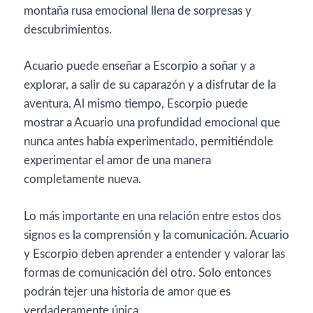
montaña rusa emocional llena de sorpresas y
descubrimientos.
Acuario puede enseñar a Escorpio a soñar y a
explorar, a salir de su caparazón y a disfrutar de la
aventura. Al mismo tiempo, Escorpio puede
mostrar a Acuario una profundidad emocional que
nunca antes había experimentado, permitiéndole
experimentar el amor de una manera
completamente nueva.
Lo más importante en una relación entre estos dos
signos es la comprensión y la comunicación. Acuario
y Escorpio deben aprender a entender y valorar las
formas de comunicación del otro. Solo entonces
podrán tejer una historia de amor que es
verdaderamente única.