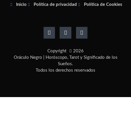
Inicio
Política de privacidad
Política de Cookies
F
I
P
a
n
i
c
s
n
e
t
t
b
a
e
o
g
r
Copyright
2026
o
r
e
k
a
s
Oráculo Negro | Horóscopo, Tarot y Significado de los
-
m
t
Sueños.
f
-
Todos los derechos reservados
p