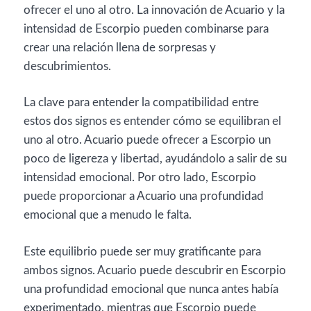
ofrecer el uno al otro. La innovación de Acuario y la
intensidad de Escorpio pueden combinarse para
crear una relación llena de sorpresas y
descubrimientos.
La clave para entender la compatibilidad entre
estos dos signos es entender cómo se equilibran el
uno al otro. Acuario puede ofrecer a Escorpio un
poco de ligereza y libertad, ayudándolo a salir de su
intensidad emocional. Por otro lado, Escorpio
puede proporcionar a Acuario una profundidad
emocional que a menudo le falta.
Este equilibrio puede ser muy gratificante para
ambos signos. Acuario puede descubrir en Escorpio
una profundidad emocional que nunca antes había
experimentado, mientras que Escorpio puede