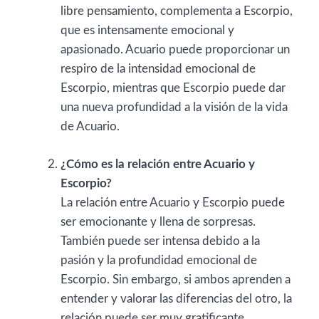
libre pensamiento, complementa a Escorpio,
que es intensamente emocional y
apasionado. Acuario puede proporcionar un
respiro de la intensidad emocional de
Escorpio, mientras que Escorpio puede dar
una nueva profundidad a la visión de la vida
de Acuario.
¿Cómo es la relación entre Acuario y
Escorpio?
La relación entre Acuario y Escorpio puede
ser emocionante y llena de sorpresas.
También puede ser intensa debido a la
pasión y la profundidad emocional de
Escorpio. Sin embargo, si ambos aprenden a
entender y valorar las diferencias del otro, la
relación puede ser muy gratificante.