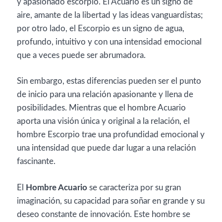
y apasionado escorpio. El Acuario es un signo de
aire, amante de la libertad y las ideas vanguardistas;
por otro lado, el Escorpio es un signo de agua,
profundo, intuitivo y con una intensidad emocional
que a veces puede ser abrumadora.
Sin embargo, estas diferencias pueden ser el punto
de inicio para una relación apasionante y llena de
posibilidades. Mientras que el hombre Acuario
aporta una visión única y original a la relación, el
hombre Escorpio trae una profundidad emocional y
una intensidad que puede dar lugar a una relación
fascinante.
El
Hombre Acuario
se caracteriza por su gran
imaginación, su capacidad para soñar en grande y su
deseo constante de innovación. Este hombre se