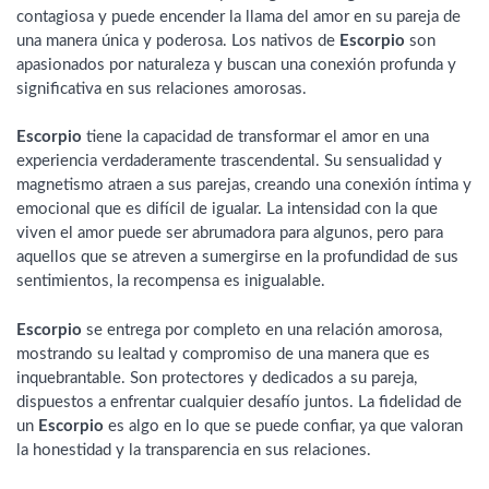
contagiosa y puede encender la llama del amor en su pareja de
una manera única y poderosa. Los nativos de
Escorpio
son
apasionados por naturaleza y buscan una conexión profunda y
significativa en sus relaciones amorosas.
Escorpio
tiene la capacidad de transformar el amor en una
experiencia verdaderamente trascendental. Su sensualidad y
magnetismo atraen a sus parejas, creando una conexión íntima y
emocional que es difícil de igualar. La intensidad con la que
viven el amor puede ser abrumadora para algunos, pero para
aquellos que se atreven a sumergirse en la profundidad de sus
sentimientos, la recompensa es inigualable.
Escorpio
se entrega por completo en una relación amorosa,
mostrando su lealtad y compromiso de una manera que es
inquebrantable. Son protectores y dedicados a su pareja,
dispuestos a enfrentar cualquier desafío juntos. La fidelidad de
un
Escorpio
es algo en lo que se puede confiar, ya que valoran
la honestidad y la transparencia en sus relaciones.