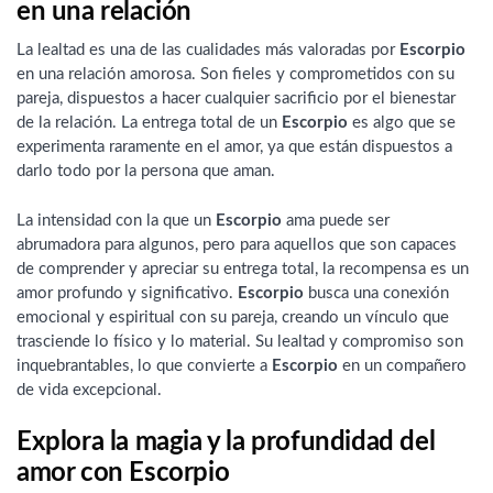
en una relación
La lealtad es una de las cualidades más valoradas por
Escorpio
en una relación amorosa. Son fieles y comprometidos con su
pareja, dispuestos a hacer cualquier sacrificio por el bienestar
de la relación. La entrega total de un
Escorpio
es algo que se
experimenta raramente en el amor, ya que están dispuestos a
darlo todo por la persona que aman.
La intensidad con la que un
Escorpio
ama puede ser
abrumadora para algunos, pero para aquellos que son capaces
de comprender y apreciar su entrega total, la recompensa es un
amor profundo y significativo.
Escorpio
busca una conexión
emocional y espiritual con su pareja, creando un vínculo que
trasciende lo físico y lo material. Su lealtad y compromiso son
inquebrantables, lo que convierte a
Escorpio
en un compañero
de vida excepcional.
Explora la magia y la profundidad del
amor con Escorpio