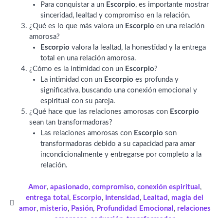
Para conquistar a un
Escorpio
, es importante mostrar
sinceridad, lealtad y compromiso en la relación.
¿Qué es lo que más valora un
Escorpio
en una relación
amorosa?
Escorpio
valora la lealtad, la honestidad y la entrega
total en una relación amorosa.
¿Cómo es la intimidad con un
Escorpio
?
La intimidad con un
Escorpio
es profunda y
significativa, buscando una conexión emocional y
espiritual con su pareja.
¿Qué hace que las relaciones amorosas con
Escorpio
sean tan transformadoras?
Las relaciones amorosas con
Escorpio
son
transformadoras debido a su capacidad para amar
incondicionalmente y entregarse por completo a la
relación.
Amor
,
apasionado
,
compromiso
,
conexión espiritual
,
entrega total
,
Escorpio
,
Intensidad
,
Lealtad
,
magia del
amor
,
misterio
,
Pasión
,
Profundidad Emocional
,
relaciones