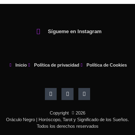
Sígueme en Instagram
Inicio
Política de privacidad
Política de Cookies
F
I
P
a
n
i
c
s
n
e
t
t
b
a
e
o
g
r
Copyright
2026
o
r
e
k
a
s
Oráculo Negro | Horóscopo, Tarot y Significado de los Sueños.
-
m
t
Todos los derechos reservados
f
-