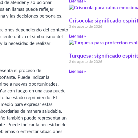
Leer más »
ad de atender y solucionar
a en llamas puede reflejar
na y las decisiones personales.
Crisocola: significado espiri
3 de agosto de 2026
taciones dependiendo del contexto
ciente utiliza el simbolismo del
Leer más »
 la necesidad de realizar
Turquesa: significado espiri
2 de agosto de 2026
esenta el proceso de
Leer más »
soñante. Puede indicar la
brirse a nuevas oportunidades.
ñar con fuego en una casa puede
ante ha estado reprimiendo. El
 medio para expresar estas
abordarlas de manera saludable.
eño también puede representar un
nte. Puede indicar la necesidad de
oblemas o enfrentar situaciones