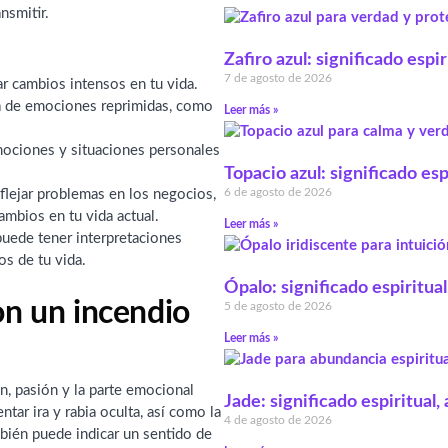
nsmitir.
Zafiro azul: significado espi
7 de agosto de 2026
r cambios intensos en tu vida.
ia de emociones reprimidas, como
Leer más »
mociones y situaciones personales
Topacio azul: significado esp
6 de agosto de 2026
flejar problemas en los negocios,
ambios en tu vida actual.
Leer más »
puede tener interpretaciones
os de tu vida.
Ópalo: significado espiritual
on un incendio
5 de agosto de 2026
Leer más »
, pasión y la parte emocional
Jade: significado espiritual
tar ira y rabia oculta, así como la
4 de agosto de 2026
bién puede indicar un sentido de