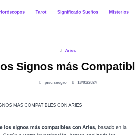
Horóscopos
Tarot
Significado Sueños
Misterios
Aries
los Signos más Compatibl
piscisnegro
18/01/2024
e los signos más compatibles con Aries
, basado en la