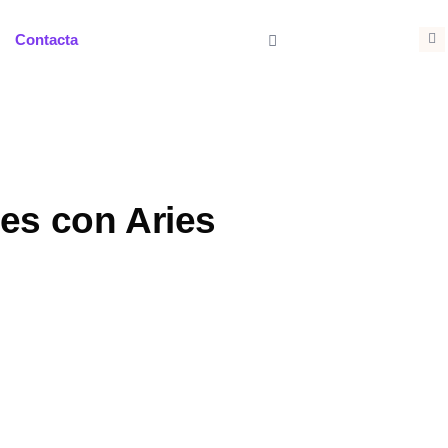
I
Contacta
n
s
t
a
g
r
a
m
es con Aries