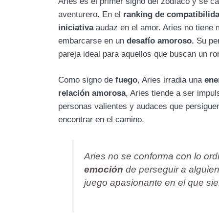
Aries es el primer signo del zodíaco y se c
aventurero. En el
ranking de compatibilida
iniciativa
audaz en el amor. Aries no tiene 
embarcarse en un
desafío amoroso.
Su per
pareja ideal para aquellos que buscan un 
Como signo de
fuego
, Aries irradia una
ene
relación amorosa
, Aries tiende a ser impu
personas valientes y audaces que persiguen 
encontrar en el camino.
Aries no se conforma con lo ordi
emoción
de perseguir a alguien 
juego apasionante en el que sie