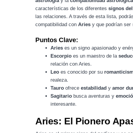
astrología
y la
compatibilidad astrológic
características de los diferentes
signos del
las relaciones. A través de esta lista, podr
compatibilidad con
Aries
y que podrían ser s
Puntos Clave:
Aries
es un signo apasionado y enér
Escorpio
es un maestro de la
seduc
relación con Aries.
Leo
es conocido por su
romanticis
realeza.
Tauro
ofrece
estabilidad
y
amor du
Sagitario
busca aventuras y
emoci
interesante.
Aries: El Pionero Ap