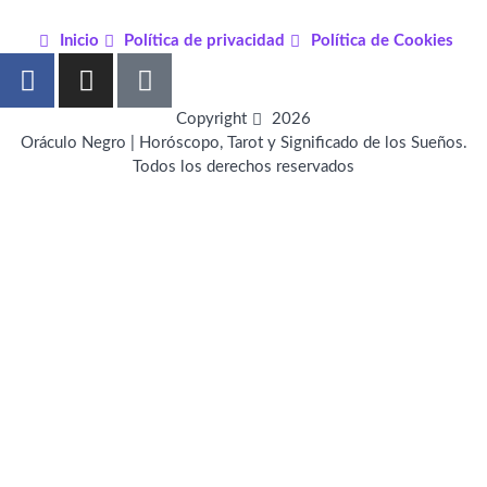
Inicio
Política de privacidad
Política de Cookies
F
I
P
a
n
i
c
s
n
Copyright
2026
e
t
t
Oráculo Negro | Horóscopo, Tarot y Significado de los Sueños.
Todos los derechos reservados
b
a
e
o
g
r
o
r
e
k
a
s
-
m
t
f
-
p