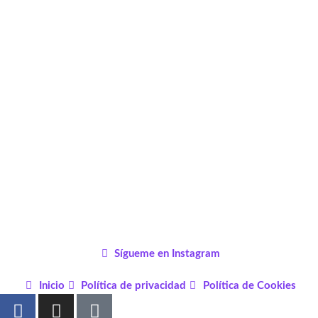
Sígueme en Instagram
Inicio
Política de privacidad
Política de Cookies
F
I
P