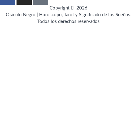
a
n
i
c
s
n
Copyright
2026
e
t
t
Oráculo Negro | Horóscopo, Tarot y Significado de los Sueños.
Todos los derechos reservados
b
a
e
o
g
r
o
r
e
k
a
s
-
m
t
f
-
p