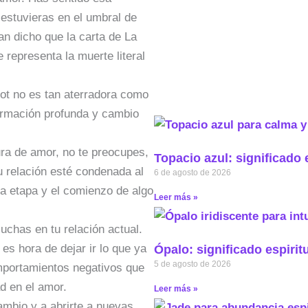
 estuvieras en el umbral de
an dicho que la carta de La
 representa la muerte literal
rot no es tan aterradora como
formación profunda y cambio
ura de amor, no te preocupes,
Topacio azul: significado 
tu relación esté condenada al
6 de agosto de 2026
na etapa y el comienzo de algo
Leer más »
uchas en tu relación actual.
 es hora de dejar ir lo que ya
Ópalo: significado espirit
5 de agosto de 2026
omportamientos negativos que
ad en el amor.
Leer más »
cambio y a abrirte a nuevas