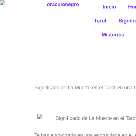
Ir
Inicio
Ho
al
contenido
Tarot
Signif
Misterios
Significado de La Muerte en el Tarot en una 
Te has encontrado en una encrucijada en el 