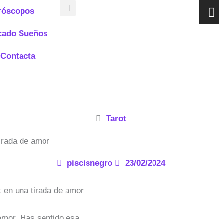
I
róscopos
n
s
icado Sueños
t
a
Contacta
g
r
a
Tarot
tirada de amor
piscisnegro
23/02/2024
amor. Has sentido esa