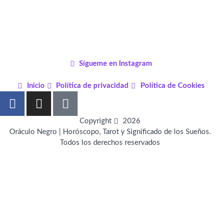
Sígueme en Instagram
Inicio
Política de privacidad
Política de Cookies
F
I
P
a
n
i
c
s
n
Copyright
2026
e
t
t
Oráculo Negro | Horóscopo, Tarot y Significado de los Sueños.
Todos los derechos reservados
b
a
e
o
g
r
o
r
e
k
a
s
-
m
t
f
-
p