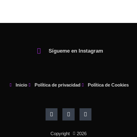
Sígueme en Instagram
Inicio
Política de privacidad
Política de Cookies
F
I
P
a
n
i
c
s
n
e
t
t
b
a
e
o
g
r
Copyright
2026
o
r
e