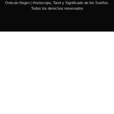
k
a
s
Oráculo Negro | Horóscopo, Tarot y Significado de los Sueños.
-
m
t
Todos los derechos reservados
f
-
p