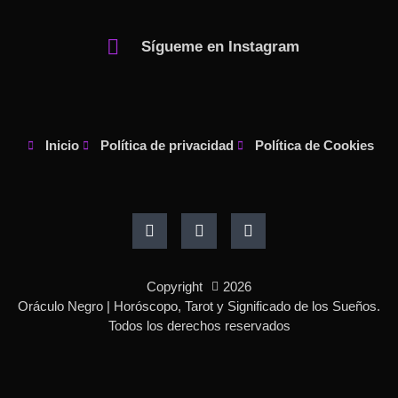
Sígueme en Instagram
Inicio
Política de privacidad
Política de Cookies
F
I
P
a
n
i
c
s
n
e
t
t
b
a
e
o
g
r
Copyright
2026
o
r
e
k
a
s
Oráculo Negro | Horóscopo, Tarot y Significado de los Sueños.
-
m
t
Todos los derechos reservados
f
-
p