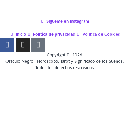
Sígueme en Instagram
Inicio
Política de privacidad
Política de Cookies
F
I
P
a
n
i
c
s
n
Copyright
2026
e
t
t
Oráculo Negro | Horóscopo, Tarot y Significado de los Sueños.
Todos los derechos reservados
b
a
e
o
g
r
o
r
e
k
a
s
-
m
t
f
-
p