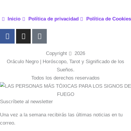
Inicio
Política de privacidad
Política de Cookies
F
I
P
a
n
i
c
s
n
e
t
t
Copyright
2026
b
a
e
Oráculo Negro | Horóscopo, Tarot y Significado de los
o
g
r
Sueños.
o
r
e
Todos los derechos reservados
k
a
s
-
m
t
f
-
Suscríbete al newsletter
p
Una vez a la semana recibirás las últimas noticias en tu
correo.