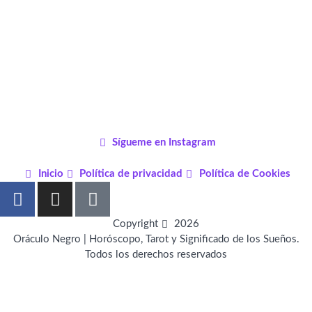
Sígueme en Instagram
Inicio
Política de privacidad
Política de Cookies
F
I
P
a
n
i
c
s
n
Copyright
2026
e
t
t
Oráculo Negro | Horóscopo, Tarot y Significado de los Sueños.
Todos los derechos reservados
b
a
e
o
g
r
o
r
e
k
a
s