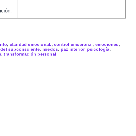
ación.
nto
,
claridad emocional.
,
control emocional
,
emociones
,
 del subconsciente
,
miedos
,
paz interior
,
psicología
,
s
,
transformación personal