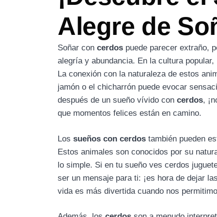
Alegre de So
Soñar con
cerdos
puede parecer extraño, pe
alegría y abundancia. En la cultura popular
La conexión con la naturaleza de estos ani
jamón o el chicharrón puede evocar sensacio
después de un sueño vívido con
cerdos
, ¡
que momentos felices están en camino.
Los
sueños con cerdos
también pueden esta
Estos animales son conocidos por su natura
lo simple. Si en tu sueño ves cerdos jugue
ser un mensaje para ti: ¡es hora de dejar l
vida es más divertida cuando nos permitimos
Además, los
cerdos
son a menudo interpre