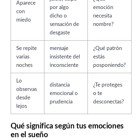
Aparece
por algo
emoción
con
dicho o
necesita
miedo
sensación de
nombre?
desgaste
Se repite
mensaje
¿Qué patrón
varias
insistente del
estás
noches
inconsciente
posponiendo?
Lo
distancia
¿Te proteges
observas
emocional o
o te
desde
prudencia
desconectas?
lejos
Qué significa según tus emociones
en el sueño