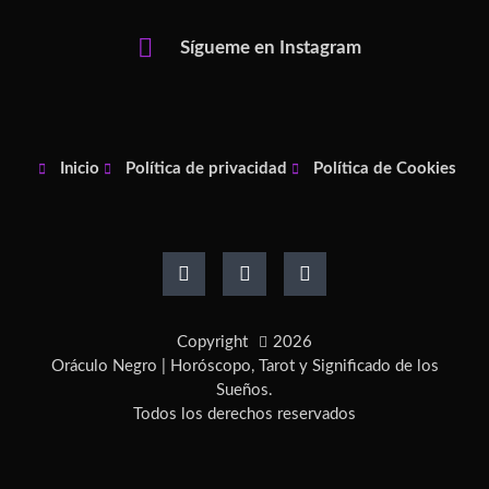
Sígueme en Instagram
Inicio
Política de privacidad
Política de Cookies
F
I
P
a
n
i
c
s
n
e
t
t
b
a
e
o
g
r
Copyright
2026
o
r
e
k
a
s
Oráculo Negro | Horóscopo, Tarot y Significado de los
-
m
t
Sueños.
f
-
Todos los derechos reservados
p