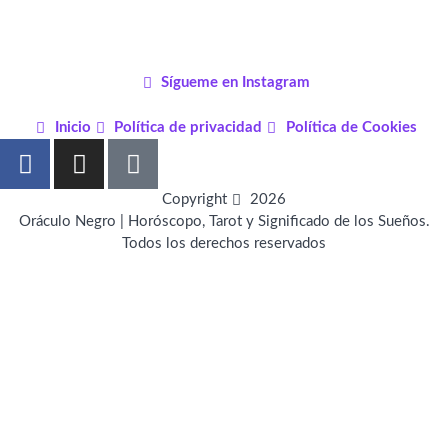
Sígueme en Instagram
Inicio
Política de privacidad
Política de Cookies
F
I
P
a
n
i
c
s
n
Copyright
2026
e
t
t
Oráculo Negro | Horóscopo, Tarot y Significado de los Sueños.
Todos los derechos reservados
b
a
e
o
g
r
o
r
e
k
a
s
-
m
t
f
-
p