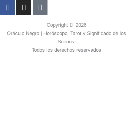
F
I
P
a
n
i
c
s
n
e
t
t
Copyright
2026
b
a
e
Oráculo Negro | Horóscopo, Tarot y Significado de los
o
g
r
Sueños.
o
r
e
Todos los derechos reservados
k
a
s
-
m
t
f
-
p