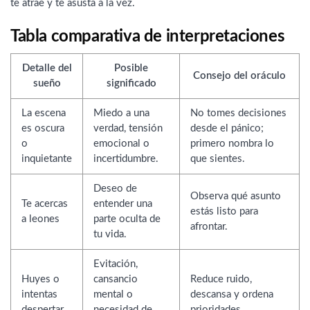
te atrae y te asusta a la vez.
Tabla comparativa de interpretaciones
Detalle del
Posible
Consejo del oráculo
sueño
significado
La escena
Miedo a una
No tomes decisiones
es oscura
verdad, tensión
desde el pánico;
o
emocional o
primero nombra lo
inquietante
incertidumbre.
que sientes.
Deseo de
Observa qué asunto
Te acercas
entender una
estás listo para
a leones
parte oculta de
afrontar.
tu vida.
Evitación,
Huyes o
cansancio
Reduce ruido,
intentas
mental o
descansa y ordena
despertar
necesidad de
prioridades.