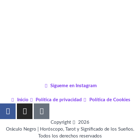
Sígueme en Instagram
Inicio
Política de privacidad
Política de Cookies
F
I
P
a
n
i
c
s
n
Copyright
2026
e
t
t
Oráculo Negro | Horóscopo, Tarot y Significado de los Sueños.
Todos los derechos reservados
b
a
e