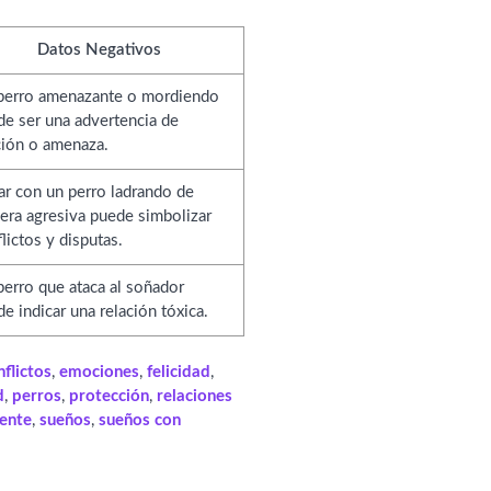
Datos Negativos
perro amenazante o mordiendo
de ser una advertencia de
ción o amenaza.
ar con un perro ladrando de
era agresiva puede simbolizar
lictos y disputas.
erro que ataca al soñador
e indicar una relación tóxica.
nflictos
,
emociones
,
felicidad
,
d
,
perros
,
protección
,
relaciones
ente
,
sueños
,
sueños con