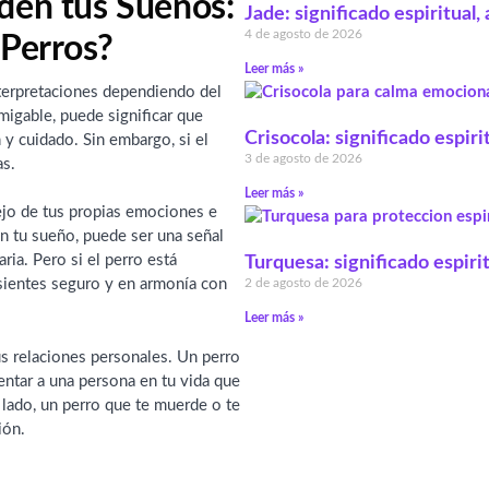
den tus Sueños:
Jade: significado espiritual
4 de agosto de 2026
 Perros?
Leer más »
terpretaciones dependiendo del
migable, puede significar que
Crisocola: significado espiri
 y cuidado. Sin embargo, si el
3 de agosto de 2026
as.
Leer más »
ejo de tus propias emociones e
en tu sueño, puede ser una señal
ria. Pero si el perro está
Turquesa: significado espiri
2 de agosto de 2026
 sientes seguro y en armonía con
Leer más »
us relaciones personales. Un perro
entar a una persona en tu vida que
lado, un perro que te muerde o te
ión.