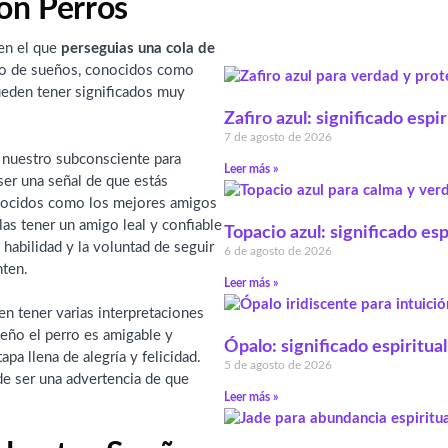
on Perros
en el que
perseguias una cola de
po de sueños, conocidos como
ueden tener significados muy
Zafiro azul: significado espi
7 de agosto de 2026
 nuestro subconsciente para
Leer más »
er una señal de que estás
nocidos como los mejores amigos
as tener un amigo leal y confiable
Topacio azul: significado esp
 habilidad y la voluntad de seguir
6 de agosto de 2026
nten.
Leer más »
en tener varias interpretaciones
eño el perro es amigable y
Ópalo: significado espiritual
pa llena de alegría y felicidad.
5 de agosto de 2026
de ser una advertencia de que
Leer más »