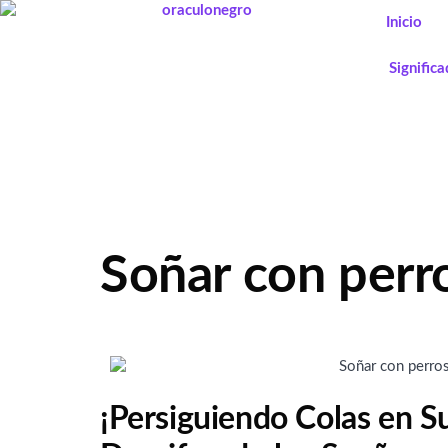
Ir
Inicio
al
contenido
Signific
Soñar con perr
¡Persiguiendo Colas en S