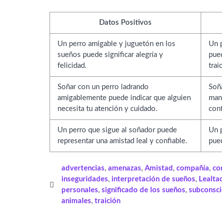
Datos Positivos
Un perro amigable y juguetón en los
Un 
sueños puede significar alegría y
pue
felicidad.
trai
Soñar con un perro ladrando
Soñ
amigablemente puede indicar que alguien
man
necesita tu atención y cuidado.
conf
Un perro que sigue al soñador puede
Un p
representar una amistad leal y confiable.
pued
advertencias
,
amenazas
,
Amistad
,
compañía
,
co
inseguridades
,
interpretación de sueños
,
Lealta
personales
,
significado de los sueños
,
subconsci
animales
,
traición