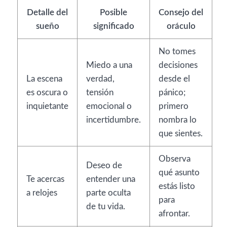
Detalle del
Posible
Consejo del
sueño
significado
oráculo
No tomes
Miedo a una
decisiones
La escena
verdad,
desde el
es oscura o
tensión
pánico;
inquietante
emocional o
primero
incertidumbre.
nombra lo
que sientes.
Observa
Deseo de
qué asunto
Te acercas
entender una
estás listo
a relojes
parte oculta
para
de tu vida.
afrontar.