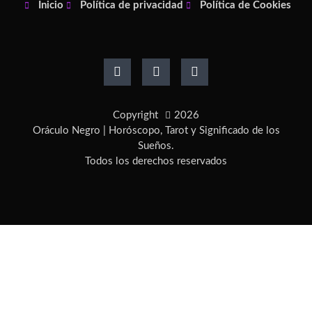
Inicio
Política de privacidad
Política de Cookies
F
I
P
a
n
i
c
s
n
e
t
t
b
a
e
o
g
r
Copyright
2026
o
r
e
k
a
s
Oráculo Negro | Horóscopo, Tarot y Significado de los
-
m
t
Sueños.
f
-
Todos los derechos reservados
p