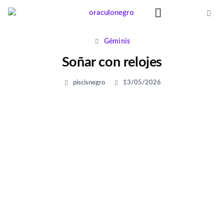
Ir
al
contenido
Significado Sueños
Géminis
Soñar con relojes
piscisnegro
13/05/2026