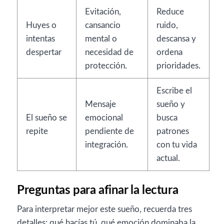
Evitación,
Reduce
Huyes o
cansancio
ruido,
intentas
mental o
descansa y
despertar
necesidad de
ordena
protección.
prioridades.
Escribe el
Mensaje
sueño y
El sueño se
emocional
busca
repite
pendiente de
patrones
integración.
con tu vida
actual.
Preguntas para afinar la lectura
Para interpretar mejor este sueño, recuerda tres
detalles: qué hacías tú, qué emoción dominaba la