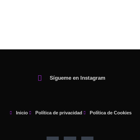
Sígueme en Instagram
Inicio
Política de privacidad
Política de Cookies
F
I
P
a
n
i