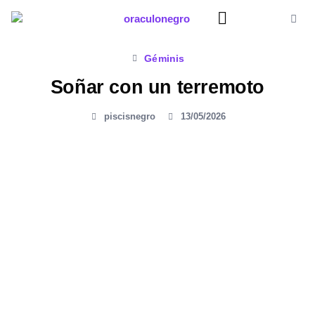
Ir
al
contenido
Significado Sueños
Géminis
Soñar con un terremoto
piscisnegro
13/05/2026