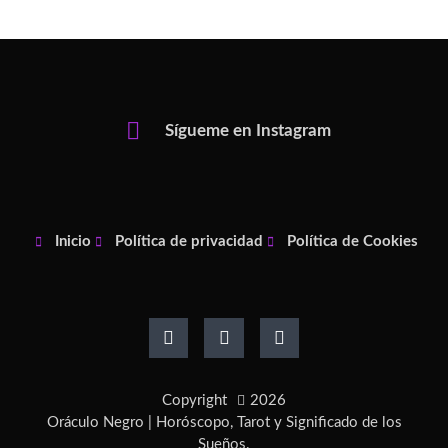
Sígueme en Instagram
Inicio
Política de privacidad
Política de Cookies
F
I
P
a
n
i
c
s
n
e
t
t
b
a
e
o
g
r
Copyright
2026
o
r
e
k
a
s
Oráculo Negro | Horóscopo, Tarot y Significado de los
-
m
t
Sueños.