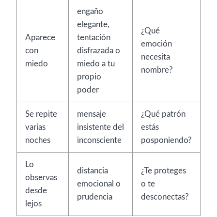
engaño
elegante,
¿Qué
Aparece
tentación
emoción
con
disfrazada o
necesita
miedo
miedo a tu
nombre?
propio
poder
Se repite
mensaje
¿Qué patrón
varias
insistente del
estás
noches
inconsciente
posponiendo?
Lo
distancia
¿Te proteges
observas
emocional o
o te
desde
prudencia
desconectas?
lejos