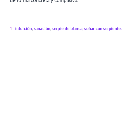
de forma concreta y compasiva.
intuición
,
sanación
,
serpiente blanca
,
soñar con serpientes