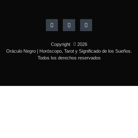
F
I
P
a
n
i
c
s
n
e
t
t
b
a
e
o
g
r
Copyright
2026
o
r
e
k
a
s
Oráculo Negro | Horóscopo, Tarot y Significado de los Sueños.
-
m
t
Todos los derechos reservados
f
-
p