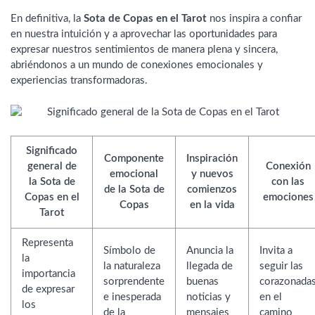
En definitiva, la
Sota de Copas en el Tarot
nos inspira a confiar
en nuestra intuición y a aprovechar las oportunidades para
expresar nuestros sentimientos de manera plena y sincera,
abriéndonos a un mundo de conexiones emocionales y
experiencias transformadoras.
Significado
Componente
Inspiración
general de
Conexión
emocional
y nuevos
la Sota de
con las
de la Sota de
comienzos
Copas en el
emociones
Copas
en la vida
Tarot
Representa
Símbolo de
Anuncia la
Invita a
la
la naturaleza
llegada de
seguir las
importancia
sorprendente
buenas
corazonada
de expresar
e inesperada
noticias y
en el
los
de la
mensajes
camino