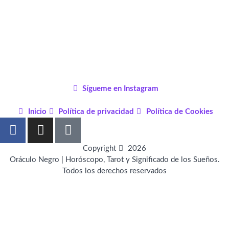
Sígueme en Instagram
Inicio
Política de privacidad
Política de Cookies
F
I
P
a
n
i
c
s
n
Copyright
2026
e
t
t
Oráculo Negro | Horóscopo, Tarot y Significado de los Sueños.
Todos los derechos reservados
b
a
e
o
g
r
o
r
e
k
a
s
-
m
t