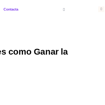
I
Contacta
n
s
t
a
g
r
a
m
 es como Ganar la