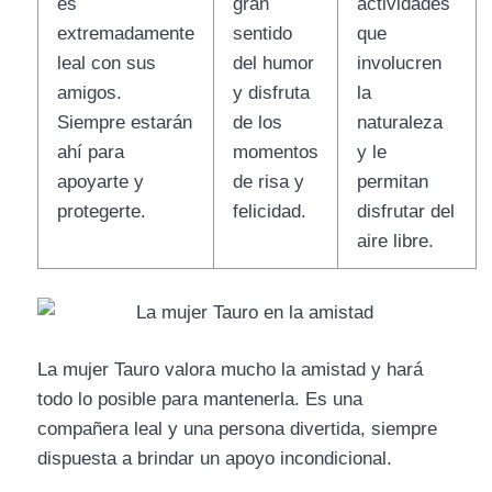
es
gran
actividades
extremadamente
sentido
que
leal con sus
del humor
involucren
amigos.
y disfruta
la
Siempre estarán
de los
naturaleza
ahí para
momentos
y le
apoyarte y
de risa y
permitan
protegerte.
felicidad.
disfrutar del
aire libre.
La mujer Tauro valora mucho la amistad y hará
todo lo posible para mantenerla. Es una
compañera leal y una persona divertida, siempre
dispuesta a brindar un apoyo incondicional.