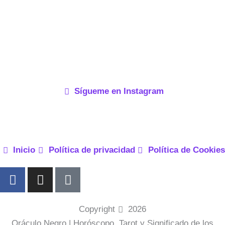
Sígueme en Instagram
Inicio
Política de privacidad
Política de Cookies
F
I
P
a
n
i
c
s
n
e
t
t
Copyright
2026
b
a
e
Oráculo Negro | Horóscopo, Tarot y Significado de los