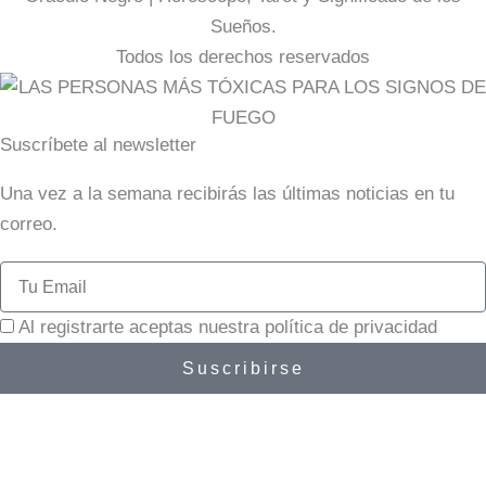
o
g
r
Sueños.
o
r
e
Todos los derechos reservados
k
a
s
-
m
t
f
-
Suscríbete al newsletter
p
Una vez a la semana recibirás las últimas noticias en tu
correo.
Email
Al registrarte aceptas nuestra política de privacidad
Suscribirse