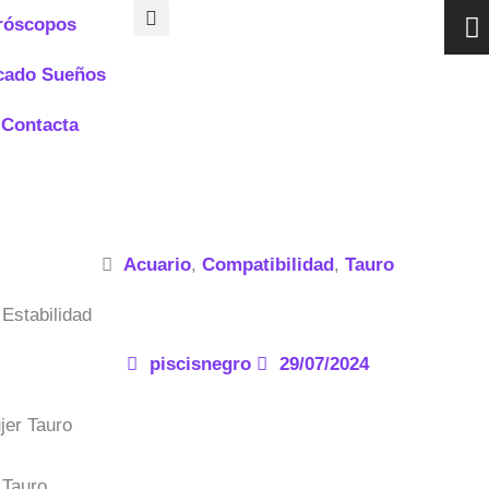
I
róscopos
n
s
icado Sueños
t
a
Contacta
g
r
a
Acuario
,
Compatibilidad
,
Tauro
Estabilidad
piscisnegro
29/07/2024
 Tauro