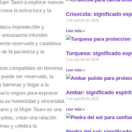
ujer Tauro a explorar nuevas
ciona la estructura y la
Crisocola: significado esp
3 de agosto de 2026
raleza impredecible y
Leer más »
y entusiasmo infunden
mente reservada y cautelosa
a de la paciencia y la
Turquesa: significado espi
2 de agosto de 2026
 son compatibles en términos
Leer más »
puede ser reservado, la
 barreras y llegar a la
Ambar: significado espirit
pacio seguro para expresar
1 de agosto de 2026
ia su honestidad y sinceridad.
rio y la Mujer Tauro es una
Leer más »
Juntos, crean una relación
rmas y celebra la
Piedra del sol: significado