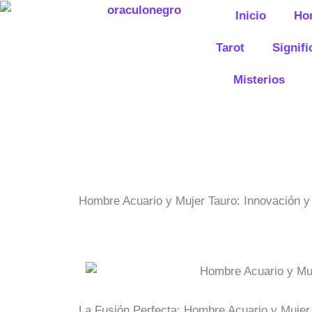
Ir
Inicio
Ho
al
contenido
Tarot
Signif
Misterios
Hombre Acuario y Mujer Tauro: Innovación y 
La Fusión Perfecta: Hombre Acuario y Mujer