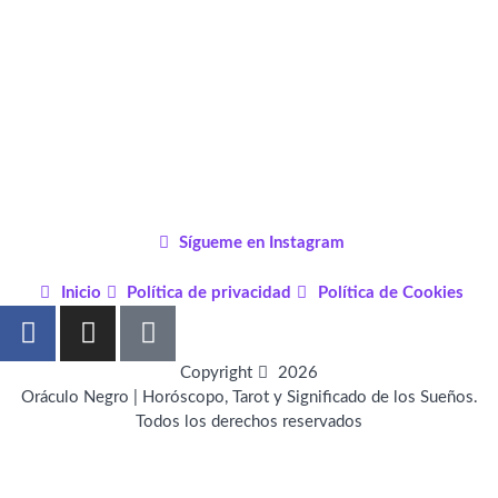
Sígueme en Instagram
Inicio
Política de privacidad
Política de Cookies
F
I
P
a
n
i
c
s
n
Copyright
2026
e
t
t
Oráculo Negro | Horóscopo, Tarot y Significado de los Sueños.
Todos los derechos reservados
b
a
e
o
g
r
o
r
e