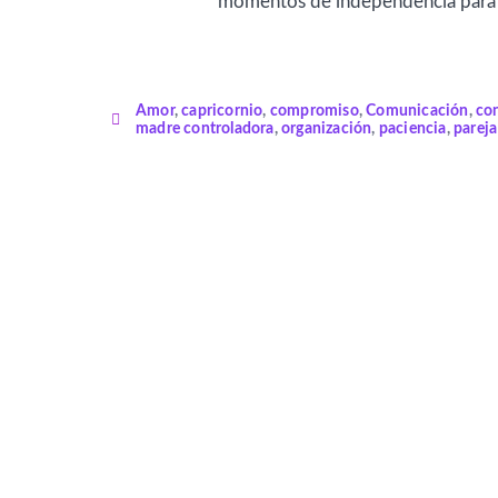
momentos de independencia para ma
Amor
,
capricornio
,
compromiso
,
Comunicación
,
co
madre controladora
,
organización
,
paciencia
,
pareja