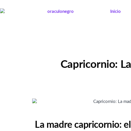
Ir
al
Inicio
contenido
Capricornio: L
La madre capricornio: e