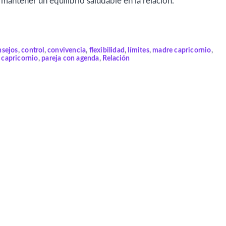
ntener un equilibrio saludable en la relación.
nsejos
,
control
,
convivencia
,
flexibilidad
,
límites
,
madre capricornio
,
 capricornio
,
pareja con agenda
,
Relación