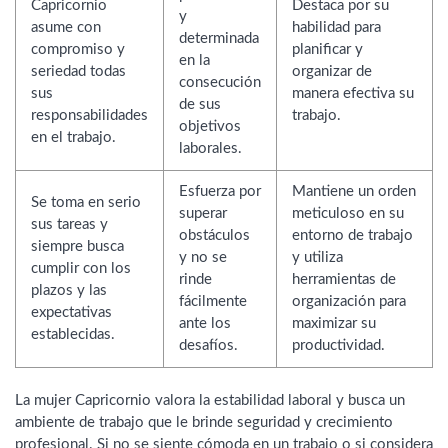
Capricornio
Destaca por su
y
asume con
habilidad para
determinada
compromiso y
planificar y
en la
seriedad todas
organizar de
consecución
sus
manera efectiva su
de sus
responsabilidades
trabajo.
objetivos
en el trabajo.
laborales.
Esfuerza por
Mantiene un orden
Se toma en serio
superar
meticuloso en su
sus tareas y
obstáculos
entorno de trabajo
siempre busca
y no se
y utiliza
cumplir con los
rinde
herramientas de
plazos y las
fácilmente
organización para
expectativas
ante los
maximizar su
establecidas.
desafíos.
productividad.
La mujer Capricornio valora la estabilidad laboral y busca un
ambiente de trabajo que le brinde seguridad y crecimiento
profesional. Si no se siente cómoda en un trabajo o si considera