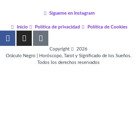
Sígueme en Instagram
Inicio
Política de privacidad
Política de Cookies
F
I
P
a
n
i
c
s
n
Copyright
2026
e
t
t
Oráculo Negro | Horóscopo, Tarot y Significado de los Sueños.
Todos los derechos reservados
b
a
e
o
g
r
o
r
e
k
a
s
-
m
t
f
-
p