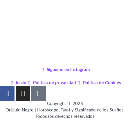
Sígueme en Instagram
Inicio
Política de privacidad
Política de Cookies
F
I
P
a
n
i
c
s
n
Copyright
2026
e
t
t
Oráculo Negro | Horóscopo, Tarot y Significado de los Sueños.
Todos los derechos reservados
b
a
e
o
g
r