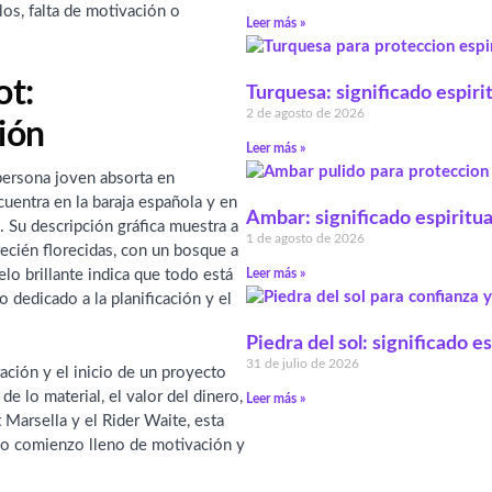
los, falta de motivación o
Leer más »
ot:
Turquesa: significado espiri
2 de agosto de 2026
ión
Leer más »
persona joven absorta en
uentra en la baraja española y en
Ambar: significado espiritua
. Su descripción gráfica muestra a
1 de agosto de 2026
ecién florecidas, con un bosque a
Leer más »
lo brillante indica que todo está
dedicado a la planificación y el
Piedra del sol: significado e
31 de julio de 2026
ción y el inicio de un proyecto
e lo material, el valor del dinero,
Leer más »
t Marsella y el Rider Waite, esta
evo comienzo lleno de motivación y