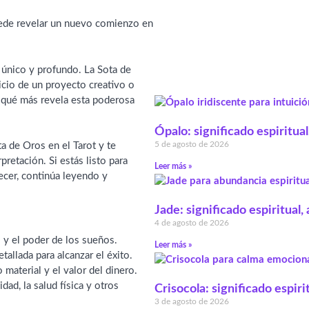
puede revelar un nuevo comienzo en
o único y profundo. La Sota de
icio de un proyecto creativo o
 ¿qué más revela esta poderosa
Ópalo: significado espiritual
5 de agosto de 2026
ta de Oros en el Tarot y te
pretación. Si estás listo para
Leer más »
recer, continúa leyendo y
Jade: significado espiritual
4 de agosto de 2026
y el poder de los sueños.
Leer más »
tallada para alcanzar el éxito.
 material y el valor del dinero.
dad, la salud física y otros
Crisocola: significado espiri
3 de agosto de 2026