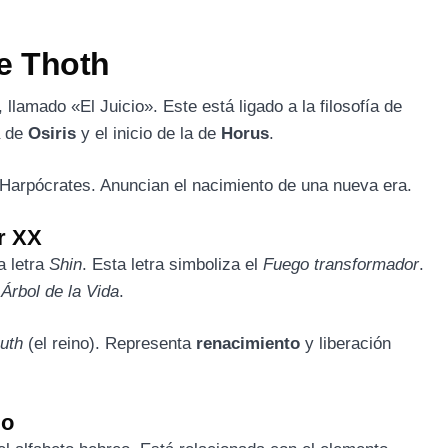
de Thoth
lamado «El Juicio». Este está ligado a la filosofía de
a de
Osiris
y el inicio de la de
Horus
.
Harpócrates. Anuncian el nacimiento de una nueva era.
r XX
a letra
Shin
. Esta letra simboliza el
Fuego transformador
.
l
Árbol de la Vida
.
uth
(el reino). Representa
renacimiento
y liberación
go