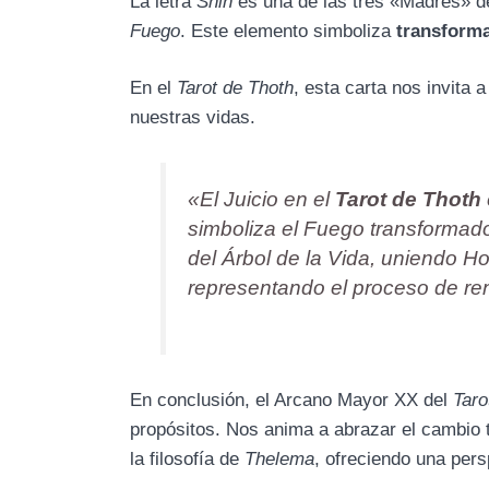
La letra
Shin
es una de las tres «Madres» de
Fuego
. Este elemento simboliza
transform
En el
Tarot de Thoth
, esta carta nos invita 
nuestras vidas.
«El Juicio en el
Tarot de Thoth
simboliza el Fuego transformado
del Árbol de la Vida, uniendo Hod
representando el proceso de rena
En conclusión, el Arcano Mayor XX del
Taro
propósitos. Nos anima a abrazar el cambio 
la filosofía de
Thelema
, ofreciendo una pers