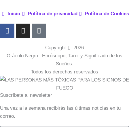
Inicio
Política de privacidad
Política de Cookies
F
I
P
a
n
i
c
s
n
e
t
t
Copyright
2026
b
a
e
Oráculo Negro | Horóscopo, Tarot y Significado de los
o
g
r
Sueños.
o
r
e
Todos los derechos reservados
k
a
s
-
m
t
f
-
Suscríbete al newsletter
p
Una vez a la semana recibirás las últimas noticias en tu
correo.