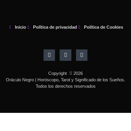
Inicio
Política de privacidad
Política de Cookies
F
I
P
a
n
i
c
s
n
e
t
t
b
a
e
o
g
r
Copyright
2026
o
r
e
k
a
s
Oráculo Negro | Horóscopo, Tarot y Significado de los Sueños.
-
m
t
Todos los derechos reservados
f
-
p