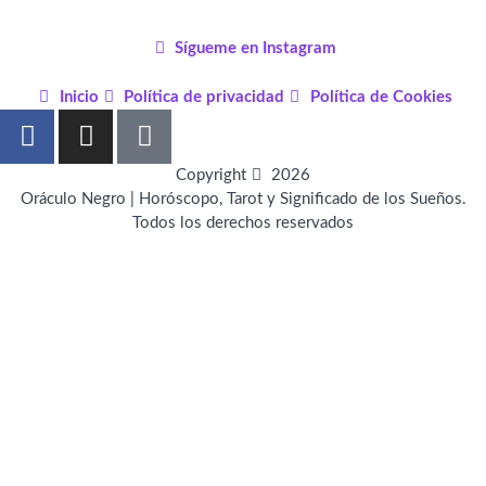
Sígueme en Instagram
Inicio
Política de privacidad
Política de Cookies
F
I
P
a
n
i
c
s
n
Copyright
2026
e
t
t
Oráculo Negro | Horóscopo, Tarot y Significado de los Sueños.
Todos los derechos reservados
b
a
e
o
g
r
o
r
e
k
a
s
-
m
t
f
-
p