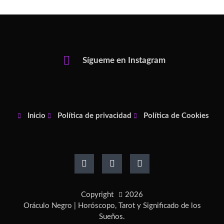
Sígueme en Instagram
Inicio
Política de privacidad
Política de Cookies
F
I
P
a
n
i
c
s
n
e
t
t
b
a
e
o
g
r
Copyright
2026
o
r
e
k
a
s
Oráculo Negro | Horóscopo, Tarot y Significado de los
-
m
t
Sueños.
f
-